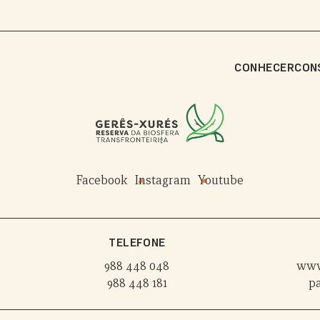
CONHECER
CON
Facebook
Instagram
Youtube
TELEFONE
988 448 048
www
988 448 181
p