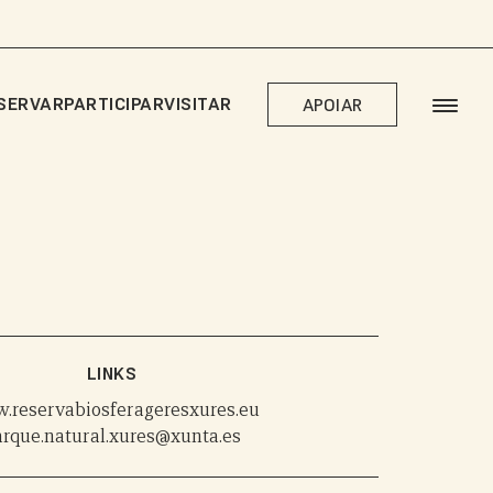
SERVAR
PARTICIPAR
VISITAR
APOIAR
LINKS
.reservabiosferageresxures.eu
arque.natural.xures@xunta.es