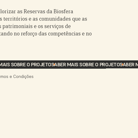
alorizar as Reservas da Biosfera
 territórios e as comunidades que as
 patrimoniais e os serviços de
tando no reforço das competências e no
AIS SOBRE O PROJETO
SABER MAIS SOBRE O PROJETO
SABER M
rmos e Condições